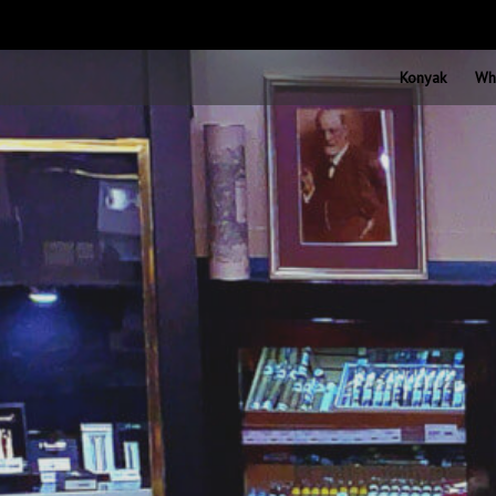
Konyak
Wh