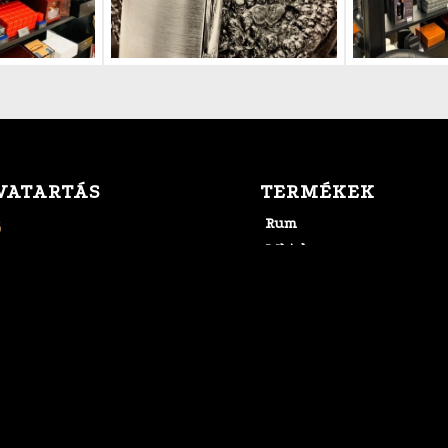
VATARTÁS
TERMÉKEK
Rum
ő
Whisky
éntek: 07:00 - 22:00
Konyak
- Vasárnap: 09:00- 22:00
Szivar
Szivarozás