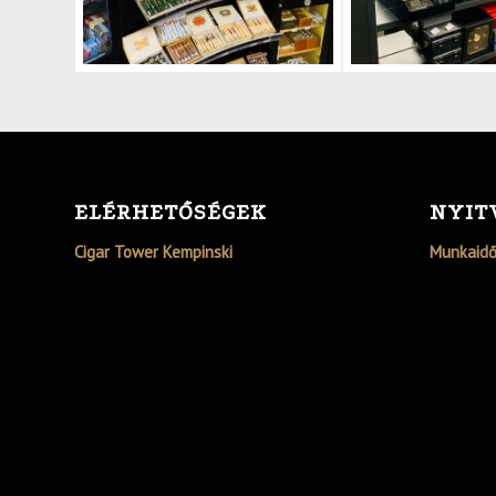
ELÉRHETŐSÉGEK
NYIT
Cigar Tower Kempinski
Munkaid
1051 Budapest
Hétfő - P
Erzsébet tér 7-8.
Szombat 
+36-1-266-0945
szivartorony@cigartower.hu