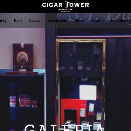
isky
Rum
Szivar
Szivarozás
Hírek
Galéria
Feliratkozá
GALÉRIA